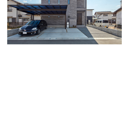
イベント情報
コンフォート 設備・仕様一
建売・中古 物件情報
覧
土地情報
よくある質問
土地無料査定
施工事例
資料請求
お客様の声
リフォーム・
リノベーション
スタッフブログ
会社概要
ひのきちゃんねる
スタッフ紹介
採用情報
お客様ご紹介制度
個人情報保護方針
SNSでも施工例やイベントの
最新情報を配信しています