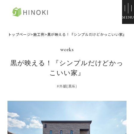
ひのき住宅
トップページ
>
施工例
>
黒が映える！『シンプルだけどかっこいい家』
来場・相談予約
資料請求
黒が映える！『シンプルだけどかっ
イベント情報
こいい家』
施工例
#外観(黒系)
トップページ
展示場・モデルハウス
コンセプト
本社＆笹沖展示場
ひのきの家づくり
ハウジングモール倉敷
ラインナップ
岡山支店
ZERO STYLE
安江展示場
コンフォート
HINOラボ
来店・相談予約
コンフォート 間取一覧