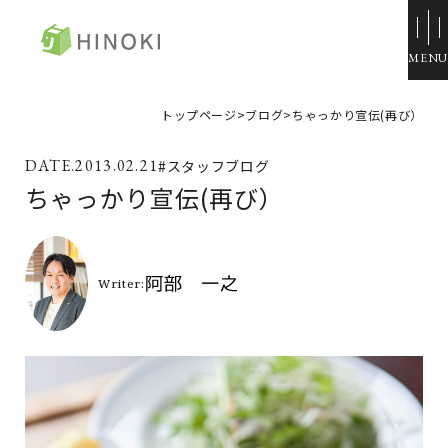
ひのき住宅
トップページ
>
ブログ
>
ちゃっかり宣伝(再び）
来場・相談予約
2013.02.21
#スタッフブログ
資料請求
ちゃっかり宣伝(再び）
イベント情報
施工例
トップページ
展示場・モデルハウス
コンセプト
本社＆笹沖展示場
ひのきの家づくり
ハウジングモール倉敷
ラインナップ
岡山支店
ZERO STYLE
安江展示場
コンフォート
HINOラボ
来店・相談予約
コンフォート 間取一覧