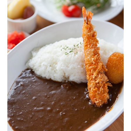
イベント情報
コンフォート 設備・仕様一
建売・中古 物件情報
覧
土地情報
よくある質問
土地無料査定
施工事例
資料請求
お客様の声
リフォーム・
リノベーション
スタッフブログ
会社概要
ひのきちゃんねる
スタッフ紹介
採用情報
お客様ご紹介制度
個人情報保護方針
SNSでも施工例やイベントの
最新情報を配信しています