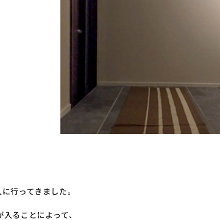
くある質問
建売・中古 物件
工事例
土地情報
客様の声
土地無料査定
フォーム・
リノベーション
資料請求
工例やイベントの
最新情報を配信しています
入に行ってきました。
が入ることによって、