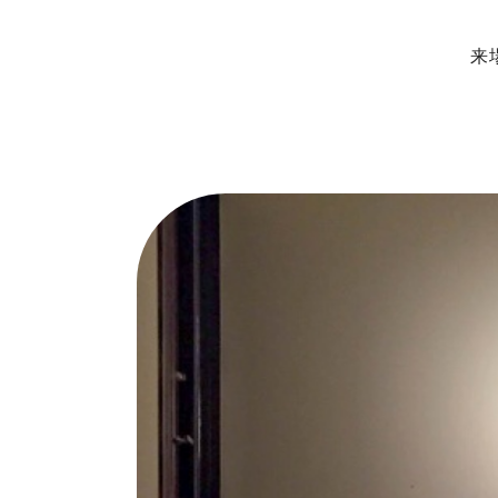
来
ップページ
展示場・モデルハ
ンセプト
本社＆笹沖展示
のきの家づくり
ハウジングモー
インナップ
岡山支店
RO STYLE
安江展示場
ンフォート
HINOラボ
来店・相談予約
コンフォート 間取一覧
コンフォート 設備・仕様一覧
イベント情報