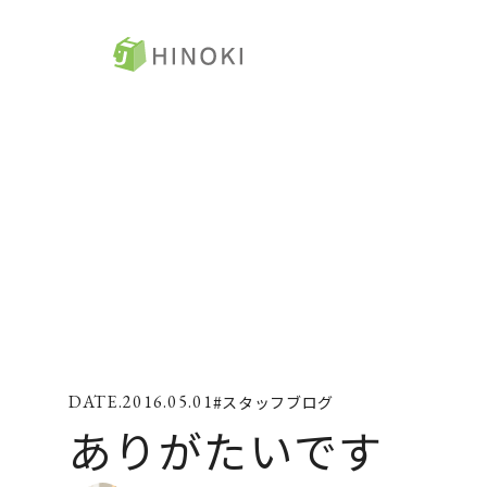
ひのき住宅
ト
来場・相談予約
コ
資料請求
ひ
ラ
イベント情報
ZE
2016.05.01
#スタッフブログ
施工例
コ
ありがたいです