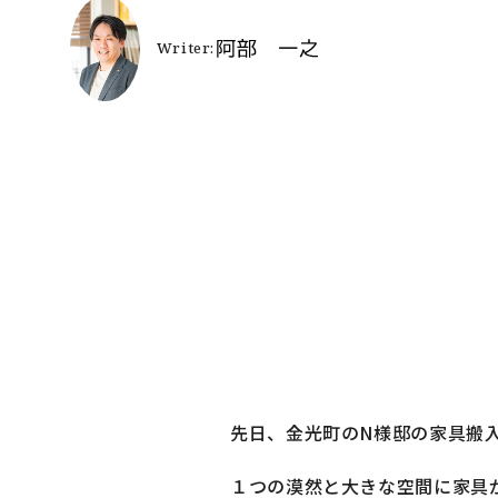
よ
施
お
リ
SNSでも施
先日、金光町のN様邸の家具搬
１つの漠然と大きな空間に家具