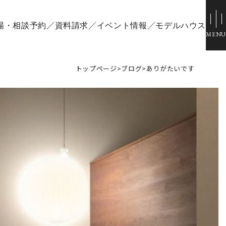
場・相談予約
資料請求
イベント情報
モデルハウス
トップページ
>
ブログ
>
ありがたいです
ウス
スタッフブログ
ひのきちゃんねる
場
会社概要
ル倉敷
スタッフ紹介
採用情報
お客様ご紹介制度
個人情報保護方針