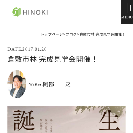
ひのき住宅
トップページ
>
ブログ
>
倉敷市林 完成見学会開催！
来場・相談予約
2017.01.20
資料請求
倉敷市林 完成見学会開催！
イベント情報
施工例
トップページ
展示場・モデルハウス
コンセプト
本社＆笹沖展示場
ひのきの家づくり
ハウジングモール倉敷
ラインナップ
岡山支店
ZERO STYLE
安江展示場
コンフォート
HINOラボ
来店・相談予約
コンフォート 間取一覧