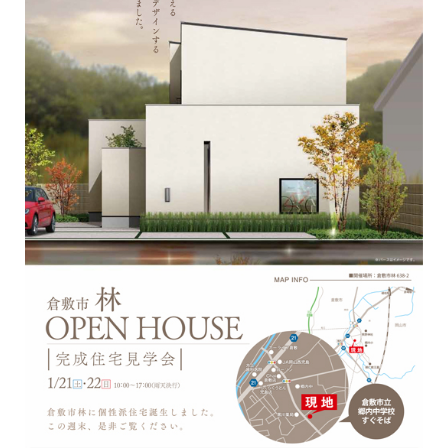
イベント情報
コンフォート 設備・仕様一
建売・中古 物件情報
覧
土地情報
よくある質問
土地無料査定
施工事例
資料請求
お客様の声
リフォーム・
リノベーション
スタッフブログ
会社概要
ひのきちゃんねる
スタッフ紹介
採用情報
お客様ご紹介制度
個人情報保護方針
SNSでも施工例やイベントの
最新情報を配信しています