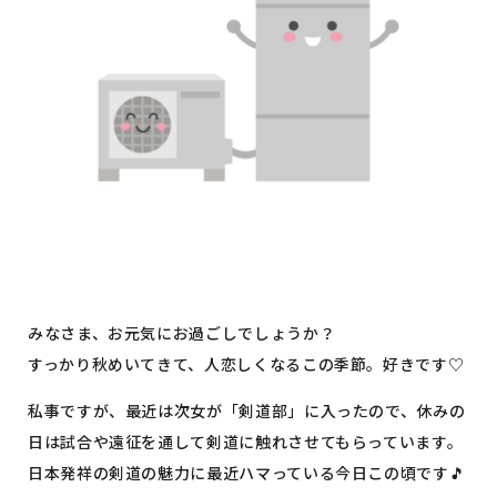
イベント情報
コンフォート 設備・仕様一
建売・中古 物件情報
覧
土地情報
よくある質問
土地無料査定
施工事例
資料請求
お客様の声
リフォーム・
リノベーション
スタッフブログ
会社概要
ひのきちゃんねる
スタッフ紹介
採用情報
お客様ご紹介制度
個人情報保護方針
SNSでも施工例やイベントの
最新情報を配信しています
みなさま、お元気にお過ごしでしょうか？
すっかり秋めいてきて、人恋しくなるこの季節。好きです♡
私事ですが、最近は次女が「剣道部」に入ったので、休みの
日は試合や遠征を通して剣道に触れさせてもらっています。
日本発祥の剣道の魅力に最近ハマっている今日この頃です🎵