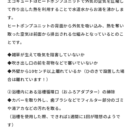
エコキュートはヒートポンプユニットで外気の空気を圧縮し
て作り出した熱を利用することで水道水からお湯を沸かしま
す。
ヒートポンプユニットの背面から外気を吸い込み、熱を奪い
取った空気は前面から排出される仕組みとなっているとのこ
とです。
◆雑草が生えて吸気を阻害していないか
◆吹き出し口の前を荷物などで塞いでいないか
◆外壁から10センチ以上離れているか（ひのきで設置した場
合は離れています！）
②浴槽内にある浴槽循環口（おふろアダプター）の掃除
◆カバーを取り外し、歯ブラシなどでフィルター部分のゴミ
や湯アカなどの汚れを取る。
（浴槽を使用した際、できれば1週間に1回が理想のようで
す）