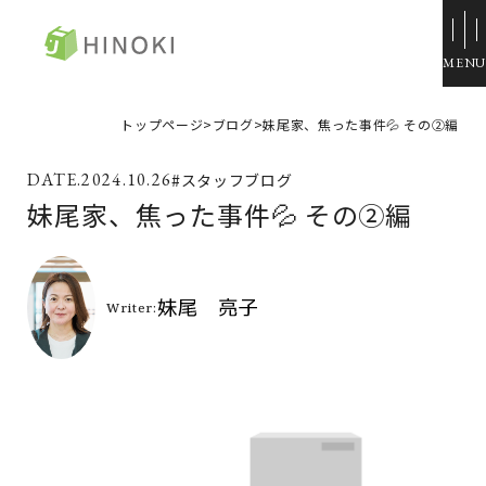
ひのき住宅
トップページ
>
ブログ
>
妹尾家、焦った事件💦 その②編
来場・相談予約
2024.10.26
#スタッフブログ
資料請求
妹尾家、焦った事件💦 その②編
イベント情報
施工例
トップページ
展示場・モデルハウス
コンセプト
本社＆笹沖展示場
ひのきの家づくり
ハウジングモール倉敷
ラインナップ
岡山支店
ZERO STYLE
安江展示場
コンフォート
HINOラボ
来店・相談予約
コンフォート 間取一覧