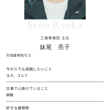
イベント情報
コンフォート 設備・仕様一
建売・中古 物件情報
覧
土地情報
よくある質問
土地無料査定
施工事例
資料請求
お客様の声
リフォーム・
リノベーション
工務事務部 主任
スタッフブログ
会社概要
ひのきちゃんねる
スタッフ紹介
妹尾 亮子
採用情報
お客様ご紹介制度
宅地建物取引士
個人情報保護方針
SNSでも施工例やイベントの
今からでも挑戦したいこと
最新情報を配信しています
ヨガ、ゴルフ
仕事で心掛けていること
傾聴
好きな建築物