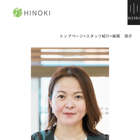
ひのき住宅
トップページ
>
スタッフ紹介
>
妹尾 亮子
来場・相談予約
資料請求
イベント情報
施工例
トップページ
展示場・モデルハウス
コンセプト
本社＆笹沖展示場
ひのきの家づくり
ハウジングモール倉敷
ラインナップ
岡山支店
ZERO STYLE
安江展示場
コンフォート
HINOラボ
来店・相談予約
コンフォート 間取一覧