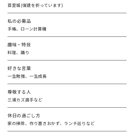
首里城(復建を祈っています)
私の必需品
手帳、ローン計算機
趣味・特技
料理、踊り
好きな言葉
一生勉強、一生成長
尊敬する人
三浦カズ選手など
休日の過ごし方
家の掃除、作り置きおかず、ランチ巡りなど