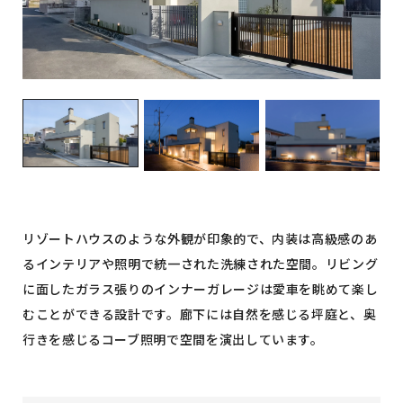
イベント情報
コンフォート 設備・仕様一
建売・中古 物件情報
覧
土地情報
よくある質問
土地無料査定
施工事例
資料請求
お客様の声
リフォーム・
リノベーション
スタッフブログ
会社概要
ひのきちゃんねる
スタッフ紹介
採用情報
お客様ご紹介制度
個人情報保護方針
SNSでも施工例やイベントの
リゾートハウスのような外観が印象的で、内装は高級感のあ
最新情報を配信しています
るインテリアや照明で統一された洗練された空間。リビング
に面したガラス張りのインナーガレージは愛車を眺めて楽し
むことができる設計です。廊下には自然を感じる坪庭と、奥
行きを感じるコーブ照明で空間を演出しています。