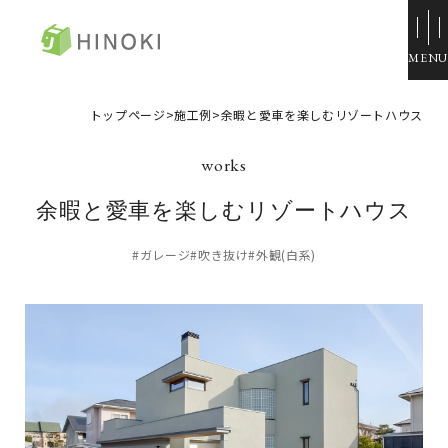
ひのき住宅
トップページ
>
施工例
>
余暇と愛車を楽しむリゾートハウス
来場・相談予約
資料請求
余暇と愛車を楽しむリゾートハウス
イベント情報
#ガレージ
#吹き抜け
#外観(白系)
施工例
トップページ
展示場・モデルハウス
コンセプト
本社＆笹沖展示場
ひのきの家づくり
ハウジングモール倉敷
ラインナップ
岡山支店
ZERO STYLE
安江展示場
コンフォート
HINOラボ
来店・相談予約
コンフォート 間取一覧