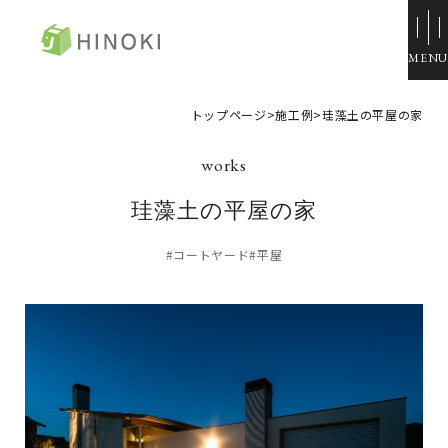
ひのき住宅
トップページ
>
施工例
>
珪藻土の平屋の家
来場・相談予約
資料請求
珪藻土の平屋の家
イベント情報
#コートヤード
#平屋
施工例
トップページ
展示場・モデルハウス
コンセプト
本社＆笹沖展示場
ひのきの家づくり
ハウジングモール倉敷
ラインナップ
岡山支店
ZERO STYLE
安江展示場
コンフォート
HINOラボ
来店・相談予約
コンフォート 間取一覧