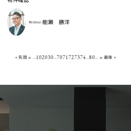
«
10
20
30
70
71
72
73
74
80
»
« 先頭
...
...
...
...
最後 »