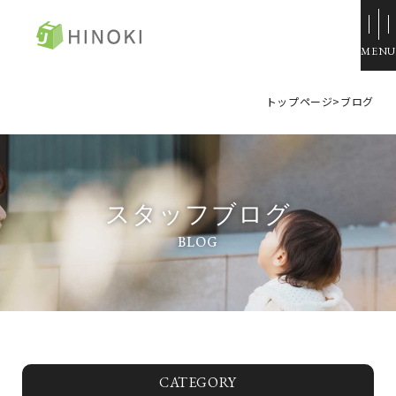
ひのき住宅
トップページ
>
ブログ
来場・相談予約
資料請求
イベント情報
スタッフブログ
施工例
トップページ
展示場・モデルハウス
コンセプト
本社＆笹沖展示場
ひのきの家づくり
ハウジングモール倉敷
ラインナップ
岡山支店
ZERO STYLE
安江展示場
コンフォート
HINOラボ
来店・相談予約
CATEGORY
コンフォート 間取一覧