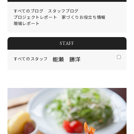
イベント情報
コンフォート 設備・仕様一
建売・中古 物件情報
覧
すべてのブログ
スタッフブログ
土地情報
よくある質問
プロジェクトレポート
家づくりお役立ち情報
土地無料査定
施工事例
現場レポート
資料請求
お客様の声
リフォーム・
リノベーション
STAFF
スタッフブログ
会社概要
ひのきちゃんねる
スタッフ紹介
採用情報
すべてのスタッフ
お客様ご紹介制度
個人情報保護方針
SNSでも施工例やイベントの
最新情報を配信しています