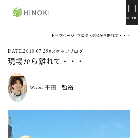
ひのき住宅
トップページ
>
ブログ
>
現場から離れて・・・
来場・相談予約
2010.07.29
#スタッフブログ
資料請求
現場から離れて・・・
イベント情報
施工例
トップページ
展示場・モデルハウス
コンセプト
本社＆笹沖展示場
ひのきの家づくり
ハウジングモール倉敷
ラインナップ
岡山支店
ZERO STYLE
安江展示場
コンフォート
HINOラボ
来店・相談予約
コンフォート 間取一覧