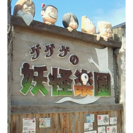
イベント情報
コンフォート 設備・仕様一
建売・中古 物件情報
覧
土地情報
よくある質問
土地無料査定
施工事例
資料請求
お客様の声
リフォーム・
リノベーション
スタッフブログ
会社概要
ひのきちゃんねる
スタッフ紹介
採用情報
お客様ご紹介制度
個人情報保護方針
SNSでも施工例やイベントの
最新情報を配信しています