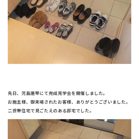
イベント情報
コンフォート 設備・仕様一
建売・中古 物件情報
覧
土地情報
よくある質問
土地無料査定
施工事例
資料請求
お客様の声
リフォーム・
リノベーション
スタッフブログ
会社概要
ひのきちゃんねる
スタッフ紹介
採用情報
お客様ご紹介制度
個人情報保護方針
SNSでも施工例やイベントの
最新情報を配信しています
先日、児島唐琴にて完成見学会を開催しました。
お施主様、御来場されたお客様、ありがとうございました。
二世帯住宅で見ごたえのある邸宅でした。