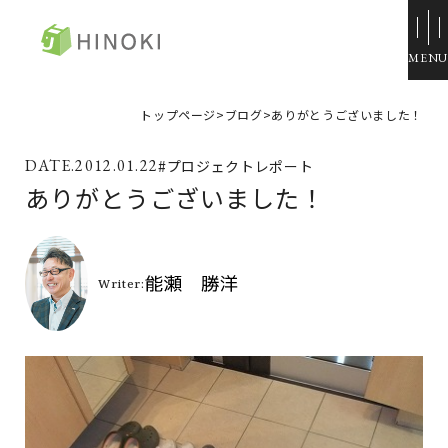
ひのき住宅
トップページ
>
ブログ
>
ありがとうございました！
来場・相談予約
2012.01.22
#プロジェクトレポート
資料請求
ありがとうございました！
イベント情報
施工例
トップページ
展示場・モデルハウス
コンセプト
本社＆笹沖展示場
ひのきの家づくり
ハウジングモール倉敷
ラインナップ
岡山支店
ZERO STYLE
安江展示場
コンフォート
HINOラボ
来店・相談予約
コンフォート 間取一覧