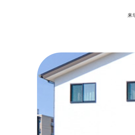
来
ップページ
展示場・モデルハ
ンセプト
本社＆笹沖展示
のきの家づくり
ハウジングモー
インナップ
岡山支店
RO STYLE
安江展示場
ンフォート
HINOラボ
来店・相談予約
コンフォート 間取一覧
コンフォート 設備・仕様一覧
イベント情報