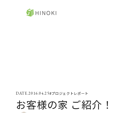
ひのき住宅
ト
来場・相談予約
コ
資料請求
ひ
ラ
イベント情報
ZE
2016.04.25
#プロジェクトレポート
施工例
コ
お客様の家 ご紹介！