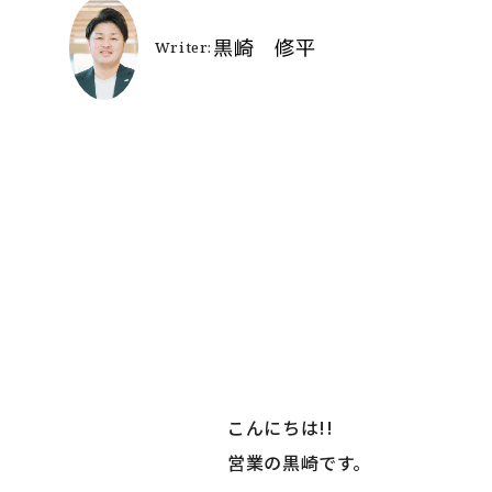
よ
施
お
リ
SNSでも施
こんにちは!!
営業の黒崎です。