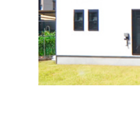
くある質問
建売・中古 物件
工事例
土地情報
客様の声
土地無料査定
フォーム・
リノベーション
資料請求
工例やイベントの
最新情報を配信しています