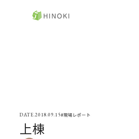
ひのき住宅
ト
来場・相談予約
コ
資料請求
ひ
ラ
イベント情報
ZE
2018.09.15
#現場レポート
施工例
コ
上棟