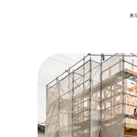
来
ップページ
展示場・モデルハ
ンセプト
本社＆笹沖展示
のきの家づくり
ハウジングモー
インナップ
岡山支店
RO STYLE
安江展示場
ンフォート
HINOラボ
来店・相談予約
コンフォート 間取一覧
コンフォート 設備・仕様一覧
イベント情報