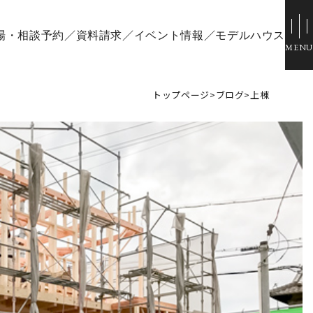
場・相談予約
資料請求
イベント情報
モデルハウス
トップページ
>
ブログ
>
上棟
ウス
スタッフブログ
ひのきちゃんねる
場
会社概要
ル倉敷
スタッフ紹介
採用情報
お客様ご紹介制度
個人情報保護方針