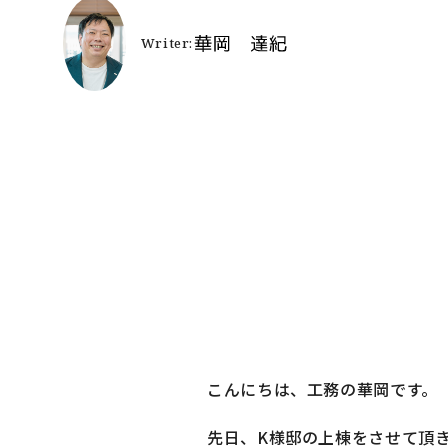
よ
施
お
リ
SNSでも施
こんにちは、工務の華岡です。
先日、K様邸の上棟をさせて頂