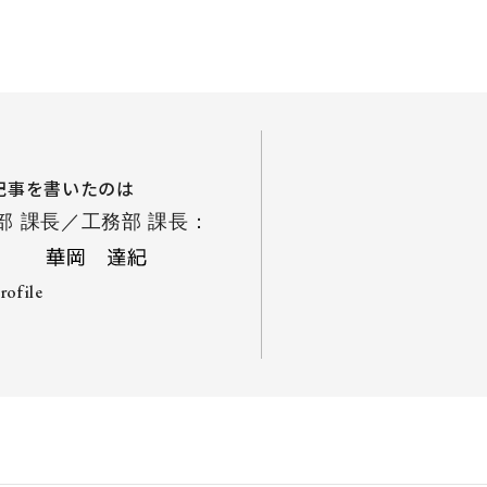
記事を書いたのは
部 課長／工務部 課長：
profile