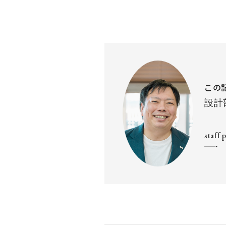
この
設計
staff 