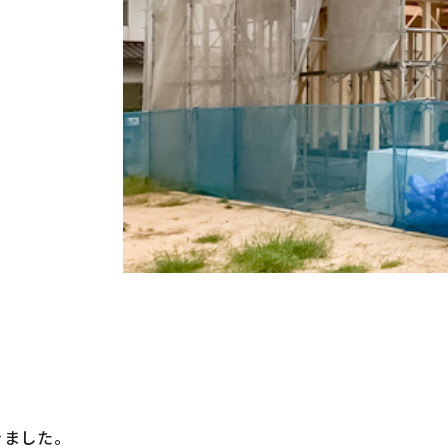
くある質問
建売・中古 物件
工事例
土地情報
客様の声
土地無料査定
フォーム・
リノベーション
資料請求
工例やイベントの
最新情報を配信しています
きました。