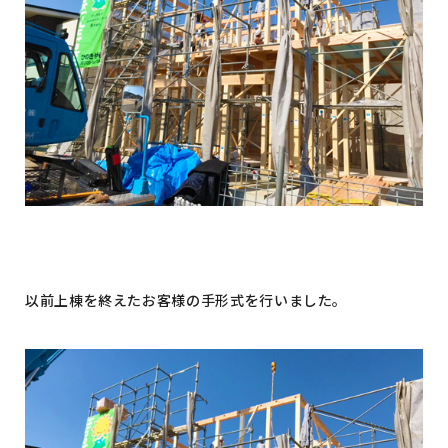
イベント情報
コンフォート 設備・仕様一
建売・中古 物件情報
覧
土地情報
よくある質問
土地無料査定
施工事例
資料請求
お客様の声
リフォーム・
リノベーション
スタッフブログ
会社概要
ひのきちゃんねる
スタッフ紹介
採用情報
お客様ご紹介制度
個人情報保護方針
SNSでも施工例やイベントの
最新情報を配信しています
以前上棟を終えたお客様の手形式を行いました。