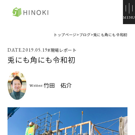
ひのき住宅
トップページ
>
ブログ
>
兎にも角にも令和初
来場・相談予約
2019.05.19
#現場レポート
資料請求
兎にも角にも令和初
イベント情報
施工例
トップページ
展示場・モデルハウス
コンセプト
本社＆笹沖展示場
ひのきの家づくり
ハウジングモール倉敷
ラインナップ
岡山支店
ZERO STYLE
安江展示場
コンフォート
HINOラボ
来店・相談予約
コンフォート 間取一覧