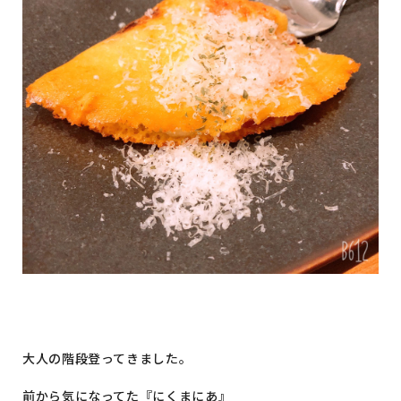
イベント情報
コンフォート 設備・仕様一
建売・中古 物件情報
覧
土地情報
よくある質問
土地無料査定
施工事例
資料請求
お客様の声
リフォーム・
リノベーション
スタッフブログ
会社概要
ひのきちゃんねる
スタッフ紹介
採用情報
お客様ご紹介制度
個人情報保護方針
SNSでも施工例やイベントの
最新情報を配信しています
大人の階段登ってきました。
前から気になってた『にくまにあ』