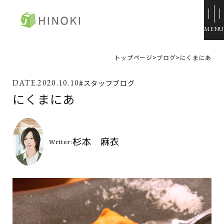
ひのき住宅
トップページ
>
ブログ
>
にくまにあ
来場・相談予約
2020.10.10
#スタッフブログ
資料請求
にくまにあ
イベント情報
施工例
トップページ
展示場・モデルハウス
コンセプト
本社＆笹沖展示場
ひのきの家づくり
ハウジングモール倉敷
ラインナップ
岡山支店
ZERO STYLE
安江展示場
コンフォート
HINOラボ
来店・相談予約
コンフォート 間取一覧