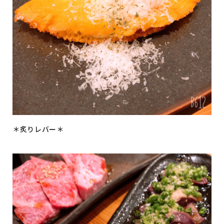
＊炙りレバー＊