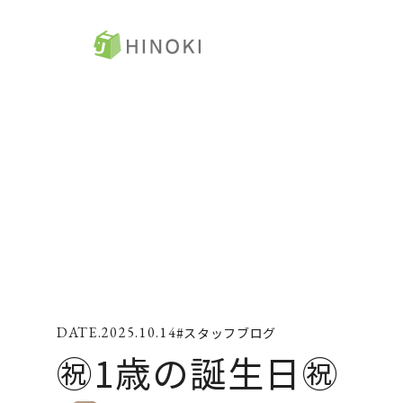
ひのき住宅
ト
来場・相談予約
コ
資料請求
ひ
ラ
イベント情報
ZE
2025.10.14
#スタッフブログ
施工例
コ
㊗️1歳の誕生日㊗️