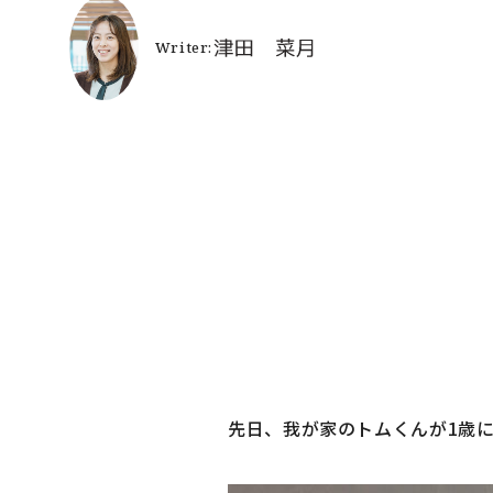
よ
施
お
リ
SNSでも施
先日、我が家のトムくんが1歳に