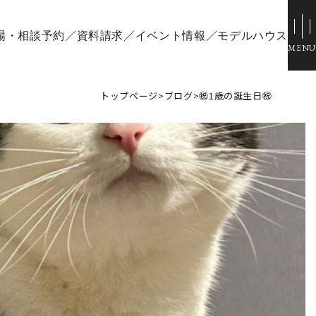
場・相談予約
資料請求
イベント情報
モデルハウス
トップページ
>
ブログ
>
㊗️1歳の誕生日㊗️
ウス
スタッフブログ
ひのきちゃんねる
場
会社概要
ル倉敷
スタッフ紹介
採用情報
お客様ご紹介制度
個人情報保護方針