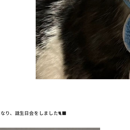
くある質問
建売・中古 物件
工事例
土地情報
客様の声
土地無料査定
フォーム・
リノベーション
資料請求
工例やイベントの
最新情報を配信しています
なり、誕生日会をしました🐈‍⬛