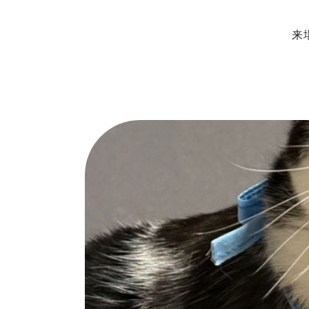
来
ップページ
展示場・モデルハ
ンセプト
本社＆笹沖展示
のきの家づくり
ハウジングモー
インナップ
岡山支店
RO STYLE
安江展示場
ンフォート
HINOラボ
来店・相談予約
コンフォート 間取一覧
コンフォート 設備・仕様一覧
イベント情報