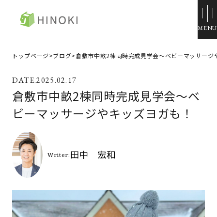
ひのき住宅
トップページ
>
ブログ
>
倉敷市中畝2棟同時完成見学会～ベビーマッサージ
来場・相談予約
2025.02.17
資料請求
倉敷市中畝2棟同時完成見学会～ベ
イベント情報
ビーマッサージやキッズヨガも！
施工例
トップページ
展示場・モデルハウス
コンセプト
本社＆笹沖展示場
ひのきの家づくり
ハウジングモール倉敷
ラインナップ
岡山支店
ZERO STYLE
安江展示場
コンフォート
HINOラボ
来店・相談予約
コンフォート 間取一覧