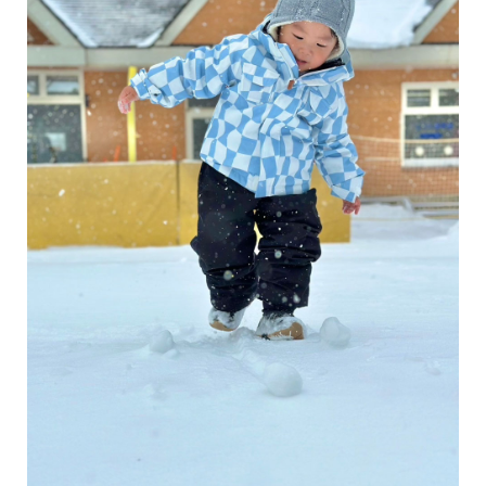
イベント情報
コンフォート 設備・仕様一
建売・中古 物件情報
覧
土地情報
よくある質問
土地無料査定
施工事例
資料請求
お客様の声
リフォーム・
リノベーション
スタッフブログ
会社概要
ひのきちゃんねる
スタッフ紹介
採用情報
お客様ご紹介制度
個人情報保護方針
SNSでも施工例やイベントの
最新情報を配信しています