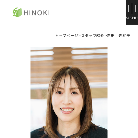
ひのき住宅
トップページ
>
スタッフ紹介
>
高田 佐和子
来場・相談予約
資料請求
イベント情報
施工例
トップページ
展示場・モデルハウス
コンセプト
本社＆笹沖展示場
ひのきの家づくり
ハウジングモール倉敷
ラインナップ
岡山支店
ZERO STYLE
安江展示場
コンフォート
HINOラボ
来店・相談予約
コンフォート 間取一覧