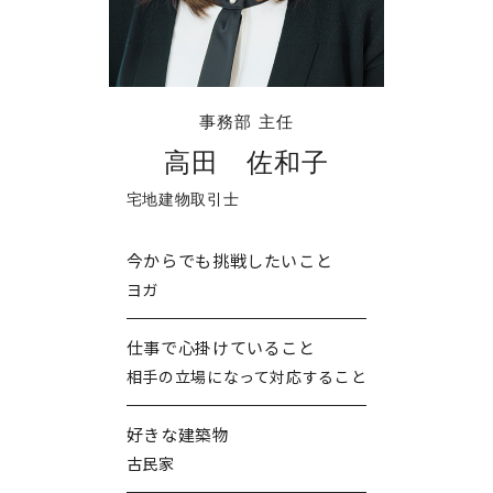
イベント情報
コンフォート 設備・仕様一
建売・中古 物件情報
覧
土地情報
よくある質問
土地無料査定
施工事例
資料請求
お客様の声
リフォーム・
事務部 主任
リノベーション
高田 佐和子
スタッフブログ
会社概要
ひのきちゃんねる
スタッフ紹介
宅地建物取引士
採用情報
お客様ご紹介制度
個人情報保護方針
今からでも挑戦したいこと
SNSでも施工例やイベントの
ヨガ
最新情報を配信しています
仕事で心掛けていること
相手の立場になって対応すること
好きな建築物
古⺠家