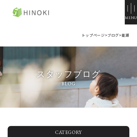
ひのき住宅
トップページ
>
ブログ
>
能瀬
来場・相談予約
資料請求
イベント情報
スタッフブログ
施工例
トップページ
展示場・モデルハウス
コンセプト
本社＆笹沖展示場
ひのきの家づくり
ハウジングモール倉敷
ラインナップ
岡山支店
ZERO STYLE
安江展示場
コンフォート
HINOラボ
来店・相談予約
CATEGORY
コンフォート 間取一覧