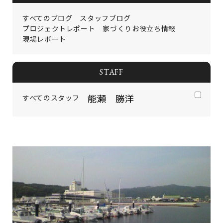
イベント情報
コンフォート 設備・仕様一
建売・中古 物件情報
覧
すべてのブログ
スタッフブログ
土地情報
よくある質問
プロジェクトレポート
家づくりお役立ち情報
土地無料査定
施工事例
現場レポート
資料請求
お客様の声
リフォーム・
リノベーション
STAFF
スタッフブログ
会社概要
ひのきちゃんねる
スタッフ紹介
採用情報
すべてのスタッフ
お客様ご紹介制度
個人情報保護方針
SNSでも施工例やイベントの
最新情報を配信しています