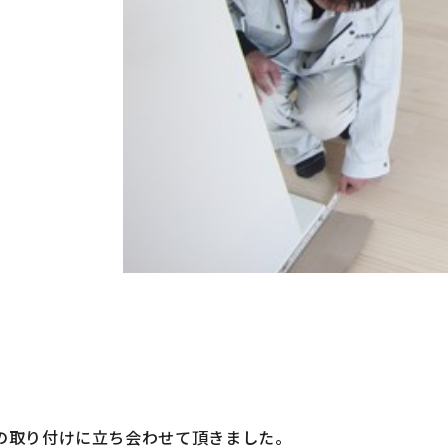
くある質問
建売・中古 物件
工事例
土地情報
客様の声
土地無料査定
フォーム・
リノベーション
資料請求
工例やイベントの
最新情報を配信しています
の取り付けに立ち会わせて頂きました。