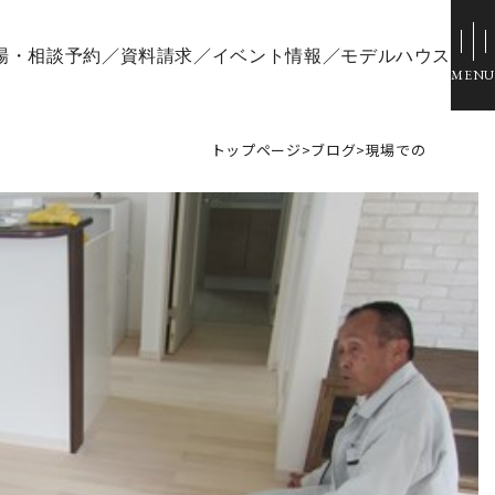
場・相談予約
資料請求
イベント情報
モデルハウス
トップページ
>
ブログ
>
現場での
ウス
スタッフブログ
ひのきちゃんねる
場
会社概要
ル倉敷
スタッフ紹介
採用情報
お客様ご紹介制度
個人情報保護方針