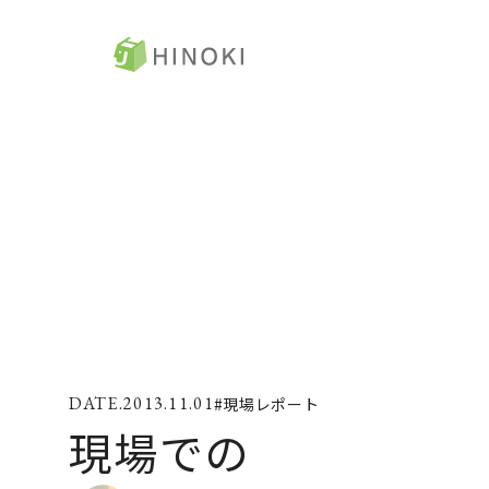
ひのき住宅
ト
来場・相談予約
コ
資料請求
ひ
ラ
イベント情報
ZE
2013.11.01
#現場レポート
施工例
コ
現場での