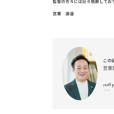
監督の方々には日々感謝してお
営業 渡邉
この
営業
staff 