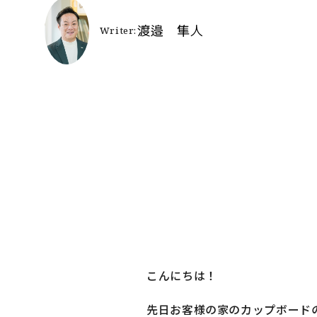
よ
施
お
リ
SNSでも施
こんにちは！
先日お客様の家のカップボード