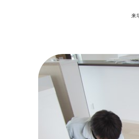
来
ップページ
展示場・モデルハ
ンセプト
本社＆笹沖展示
のきの家づくり
ハウジングモー
インナップ
岡山支店
RO STYLE
安江展示場
ンフォート
HINOラボ
来店・相談予約
コンフォート 間取一覧
コンフォート 設備・仕様一覧
イベント情報