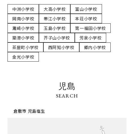
イベント情報
コンフォート 設備・仕様一
建売・中古 物件情報
覧
中洲小学校
大高小学校
富山小学校
土地情報
よくある質問
土地無料査定
岡南小学校
帯江小学校
本荘小学校
施工事例
資料請求
お客様の声
灘崎小学校
玉島小学校
第一福田小学校
リフォーム・
リノベーション
築港小学校
芥子山小学校
芳泉小学校
スタッフブログ
会社概要
茶屋町小学校
西阿知小学校
郷内小学校
ひのきちゃんねる
スタッフ紹介
金光小学校
採用情報
お客様ご紹介制度
個人情報保護方針
SNSでも施工例やイベントの
児島
最新情報を配信しています
倉敷市 児島塩生