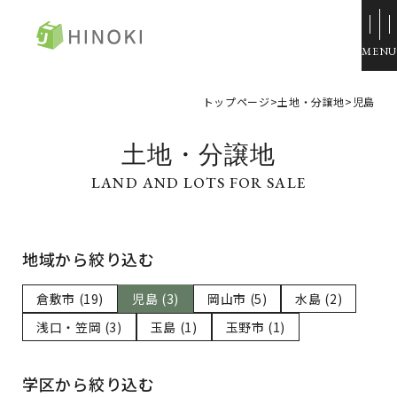
ひのき住宅
トップページ
>
土地・分譲地
>
児島
来場・相談予約
土地・分譲地
資料請求
イベント情報
施工例
地域から絞り込む
トップページ
展示場・モデルハウス
コンセプト
本社＆笹沖展示場
倉敷市 (19)
児島 (3)
岡山市 (5)
水島 (2)
ひのきの家づくり
ハウジングモール倉敷
ラインナップ
浅口・笠岡 (3)
玉島 (1)
玉野市 (1)
岡山支店
ZERO STYLE
安江展示場
コンフォート
HINOラボ
学区から絞り込む
来店・相談予約
コンフォート 間取一覧