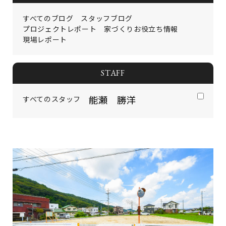
イベント情報
コンフォート 設備・仕様一
建売・中古 物件情報
覧
すべてのブログ
スタッフブログ
土地情報
よくある質問
プロジェクトレポート
家づくりお役立ち情報
土地無料査定
施工事例
現場レポート
資料請求
お客様の声
リフォーム・
リノベーション
STAFF
スタッフブログ
会社概要
ひのきちゃんねる
スタッフ紹介
採用情報
すべてのスタッフ
お客様ご紹介制度
個人情報保護方針
SNSでも施工例やイベントの
最新情報を配信しています