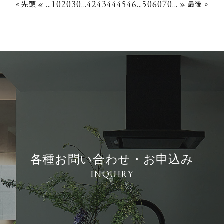
«
10
20
30
42
43
44
45
46
50
60
70
»
« 先頭
...
...
...
...
最後 »
各種お問い合わせ・お申込み