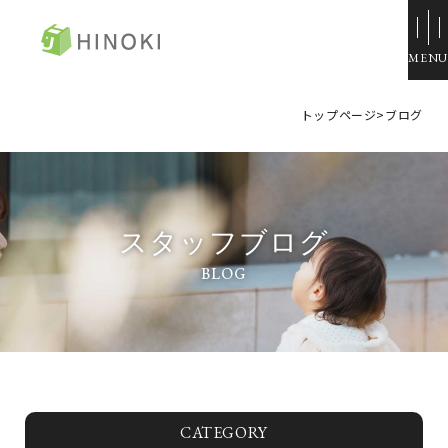
ひのき住宅
トップページ
>
ブログ
来場・相談予約
資料請求
イベント情報
スタッフブログ
施工例
トップページ
展示場・モデルハウス
コンセプト
本社＆笹沖展示場
ひのきの家づくり
ハウジングモール倉敷
ラインナップ
岡山支店
ZERO STYLE
安江展示場
コンフォート
HINOラボ
来店・相談予約
CATEGORY
コンフォート 間取一覧