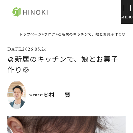
ひのき住宅
トップページ
>
ブログ
>
🥮新居のキッチンで、娘とお菓子作り🍪
来場・相談予約
2026.05.26
資料請求
🥮新居のキッチンで、娘とお菓子
イベント情報
作り🍪
施工例
トップページ
展示場・モデルハウス
コンセプト
本社＆笹沖展示場
ひのきの家づくり
ハウジングモール倉敷
ラインナップ
岡山支店
ZERO STYLE
安江展示場
コンフォート
HINOラボ
来店・相談予約
コンフォート 間取一覧