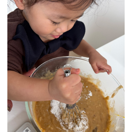
イベント情報
コンフォート 設備・仕様一
建売・中古 物件情報
覧
土地情報
よくある質問
土地無料査定
施工事例
資料請求
お客様の声
リフォーム・
リノベーション
スタッフブログ
会社概要
ひのきちゃんねる
スタッフ紹介
採用情報
お客様ご紹介制度
個人情報保護方針
SNSでも施工例やイベントの
最新情報を配信しています